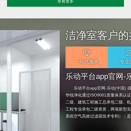
查看更多
洁净室客户的
一站式服务
专业
乐动平台app官网-
乐动平台app官网-乐动(中国)
华锐净化通过ISO9001质量体系
二级、建筑工程施工总承包二级、机
工程专业承包二级资质，两项新型实
系统空气高效过滤器技术专利）；是