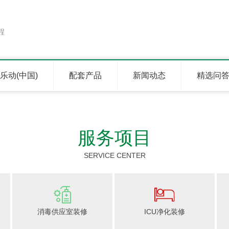
程
乐动(中国)
配套产品
新闻动态
精选问
服务项目
SERVICE CENTER
消毒供应室装修
ICU净化装修