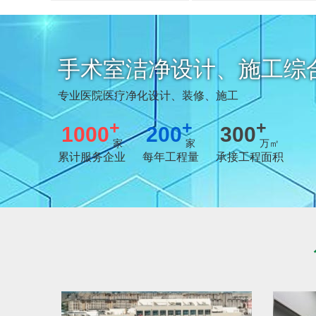
设计 / 施工
标准 / 检测
13年经验值得信赖
13年经验值得信赖
手术室洁净设计、施工综
专业医院医疗净化设计、装修、施工
+
+
+
1000
200
300
家
家
万㎡
累计服务企业
每年工程量
承接工程面积