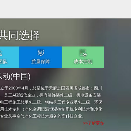
共同选择
团队
质量保障
成本控制
乐动(中国)
 成立于2009年4月，总部位于天府之国四川省成都市；四川
认证，是三A级诚信企业，拥有装饰装修二级、机电设备安装
电工程施工总承包二级、钢结构工程专业承包二级、环保
用技术专利（净化空调恒温恒湿控制系统专利技术和净化
专业从事空气净化工程技术服务的高科技企业。
>>了解更多