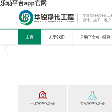
乐动平台app官网
专业洁净室净化工
设计、施工、维护
主页
关于我们
乐动平台app官网-
手术室净化装修
实验室净化装修