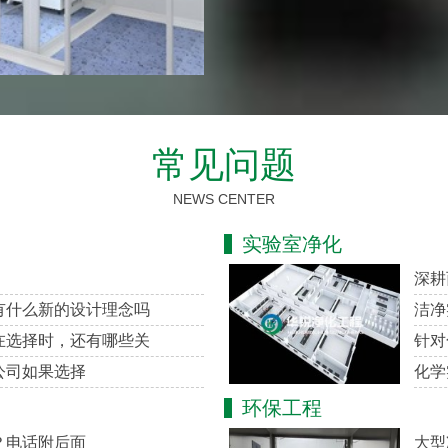
常见问题
NEWS CENTER
实验室净化
深耕
有什么新的设计理念吗
洁净
在选择时，还有哪些关
针对
公司如果选择
化学
环保工程
？电话附后面
大型