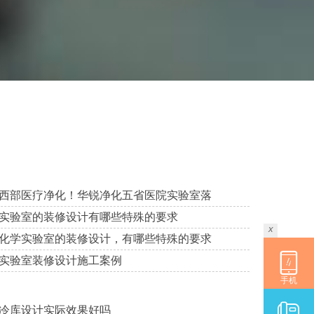
西部医疗净化！华锐净化五省医院实验室落
实验室的装修设计有哪些特殊的要求
x
化学实验室的装修设计，有哪些特殊的要求
实验室装修设计施工案例
手机
冷库设计实际效果好吗