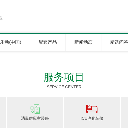
程
乐动(中国)
配套产品
新闻动态
精选问
服务项目
SERVICE CENTER
消毒供应室装修
ICU净化装修