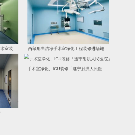
宜宾医院百级千级万级层流净化手术室装修施工竣工效果
西藏那曲洁净手术室净化工程装修进场施工
手术室净化、ICU装修「遂宁射洪人民医院」
析