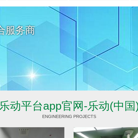
安全 / 快速
设计 / 施工
13年经验值得信赖
13年经验值得信赖
合服务商
乐动平台app官网-乐动(中国
ENGINEERING PROJECTS