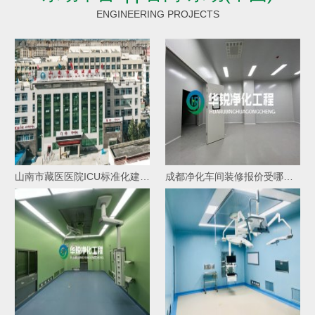
ENGINEERING PROJECTS
山南市藏医医院ICU标准化建设项目中标
成都净化车间装修报价受哪些因素影响价格