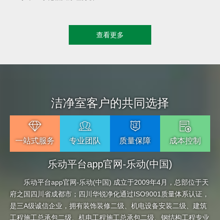
查看更多
洁净室客户的共同选择
一站式服务
专业团队
质量保障
成本控制
乐动平台app官网-乐动(中国)
乐动平台app官网-乐动(中国) 成立于2009年4月，总部位于天
府之国四川省成都市；四川华锐净化通过ISO9001质量体系认证，
是三A级诚信企业，拥有装饰装修二级、机电设备安装二级、建筑
工程施工总承包二级、机电工程施工总承包二级、钢结构工程专业