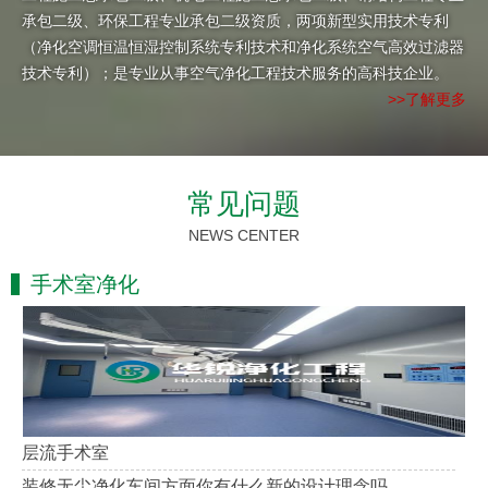
承包二级、环保工程专业承包二级资质，两项新型实用技术专利
（净化空调恒温恒湿控制系统专利技术和净化系统空气高效过滤器
技术专利）；是专业从事空气净化工程技术服务的高科技企业。
>>了解更多
常见问题
NEWS CENTER
手术室净化
层流手术室
装修无尘净化车间方面你有什么新的设计理念吗