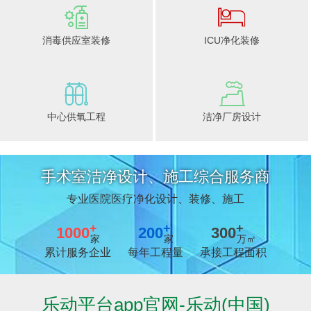
设计 / 施工
标准 / 检测
13年经验值得信赖
13年经验值得信赖
消毒供应室装修
ICU净化装修
安全 / 快速
设计 / 施工
13年经验值得信赖
13年经验值得信赖
中心供氧工程
洁净厂房设计
标准 / 检测
安全 / 快速
手术室洁净设计、施工综合服务商
13年经验值得信赖
13年经验值得信赖
专业医院医疗净化设计、装修、施工
+
+
+
1000
200
300
家
家
万㎡
累计服务企业
每年工程量
承接工程面积
乐动平台app官网-乐动(中国)