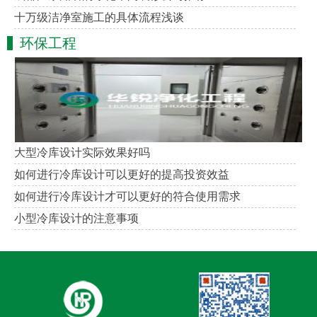
十万级洁净室施工的具体流程浅谈
环保工程
大型冷库设计实际效果好吗
如何进行冷库设计可以更好的提高投资效益
如何进行冷库设计才可以更好的符合使用需求
小型冷库设计的注意事项