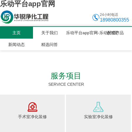
乐动平台app官网
24小时电话
18980800355
主页
关于我们
乐动平台app官网-乐动(中国)
配套产品
新闻动态
精选问答
服务项目
SERVICE CENTER
手术室净化装修
实验室净化装修