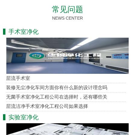
常见问题
NEWS CENTER
手术室净化
层流手术室
装修无尘净化车间方面你有什么新的设计理念吗
无菌手术室净化工程公司在选择时，还有哪些关
层流洁净手术室净化工程公司如果选择
实验室净化