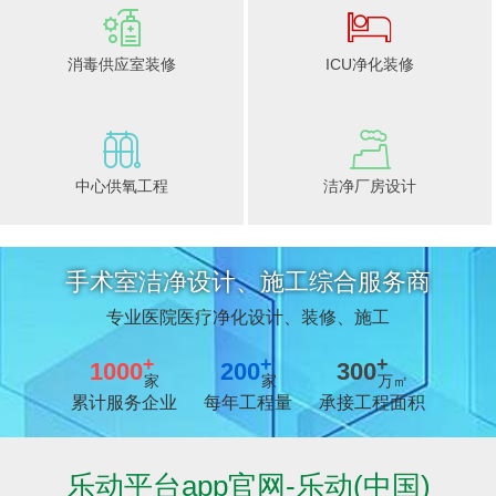
设计 / 施工
标准 / 检测
13年经验值得信赖
13年经验值得信赖
消毒供应室装修
ICU净化装修
安全 / 快速
设计 / 施工
13年经验值得信赖
13年经验值得信赖
中心供氧工程
洁净厂房设计
标准 / 检测
安全 / 快速
手术室洁净设计、施工综合服务商
13年经验值得信赖
13年经验值得信赖
专业医院医疗净化设计、装修、施工
+
+
+
1000
200
300
家
家
万㎡
累计服务企业
每年工程量
承接工程面积
乐动平台app官网-乐动(中国)