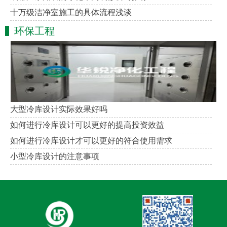
十万级洁净室施工的具体流程浅谈
环保工程
大型冷库设计实际效果好吗
如何进行冷库设计可以更好的提高投资效益
如何进行冷库设计才可以更好的符合使用需求
小型冷库设计的注意事项