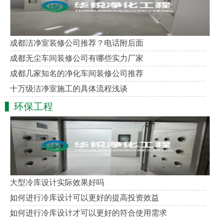
成都洁净室装修公司推荐？电话附后面
成都无尘车间装修公司有哪些实力厂家
成都几家知名的净化车间装修公司推荐
十万级洁净室施工的具体流程浅谈
环保工程
大型冷库设计实际效果好吗
如何进行冷库设计可以更好的提高投资效益
如何进行冷库设计才可以更好的符合使用需求