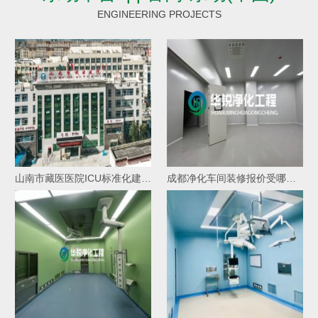
ENGINEERING PROJECTS
山南市藏医医院ICU标准化建设项目中标
成都净化车间装修报价受哪些因素影响价格