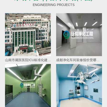
ENGINEERING PROJECTS
山南市藏医医院ICU标准化建设项目中标
成都净化车间装修报价受哪些因素影响价格