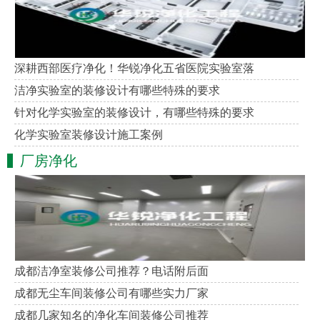
深耕西部医疗净化！华锐净化五省医院实验室落
洁净实验室的装修设计有哪些特殊的要求
针对化学实验室的装修设计，有哪些特殊的要求
化学实验室装修设计施工案例
厂房净化
成都洁净室装修公司推荐？电话附后面
成都无尘车间装修公司有哪些实力厂家
成都几家知名的净化车间装修公司推荐