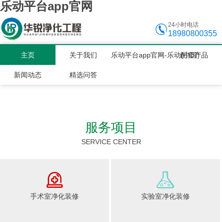
乐动平台app官网
24小时电话
18980800355
主页
关于我们
乐动平台app官网-乐动(中国)
配套产品
新闻动态
精选问答
服务项目
SERVICE CENTER
手术室净化装修
实验室净化装修