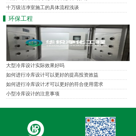
十万级洁净室施工的具体流程浅谈
环保工程
大型冷库设计实际效果好吗
如何进行冷库设计可以更好的提高投资效益
如何进行冷库设计才可以更好的符合使用需求
小型冷库设计的注意事项