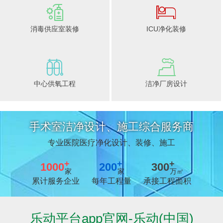
设计 / 施工
标准 / 检测
13年经验值得信赖
13年经验值得信赖
消毒供应室装修
ICU净化装修
安全 / 快速
设计 / 施工
13年经验值得信赖
13年经验值得信赖
中心供氧工程
洁净厂房设计
标准 / 检测
安全 / 快速
手术室洁净设计、施工综合服务商
13年经验值得信赖
13年经验值得信赖
专业医院医疗净化设计、装修、施工
+
+
+
1000
200
300
家
家
万㎡
累计服务企业
每年工程量
承接工程面积
乐动平台app官网-乐动(中国)