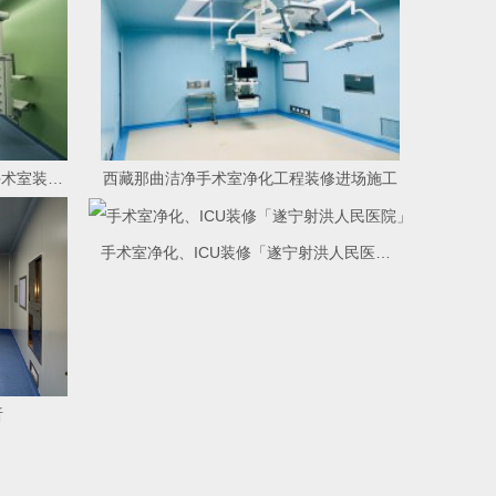
宜宾医院百级千级万级层流净化手术室装修施工竣工效果
西藏那曲洁净手术室净化工程装修进场施工
手术室净化、ICU装修「遂宁射洪人民医院」
析