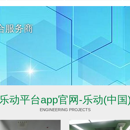
安全 / 快速
设计 / 施工
13年经验值得信赖
13年经验值得信赖
合服务商
乐动平台app官网-乐动(中国
ENGINEERING PROJECTS