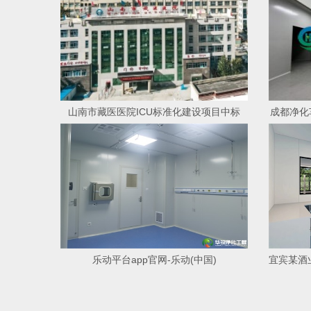
山南市藏医医院ICU标准化建设项目中标
成都净化
乐动平台app官网-乐动(中国)