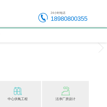
24小时电话
18980800355
答
中心供氧工程
洁净厂房设计