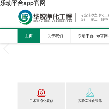
乐动平台app官网
专业洁净室净化工
设计、施工、维护
主页
关于我们
乐动平台app官网-
手术室净化装修
实验室净化装修