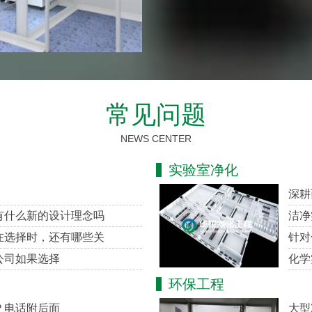
常见问题
NEWS CENTER
实验室净化
深耕
有什么新的设计理念吗
洁净
在选择时，还有哪些关
针对
公司如果选择
化学
环保工程
？电话附后面
大型