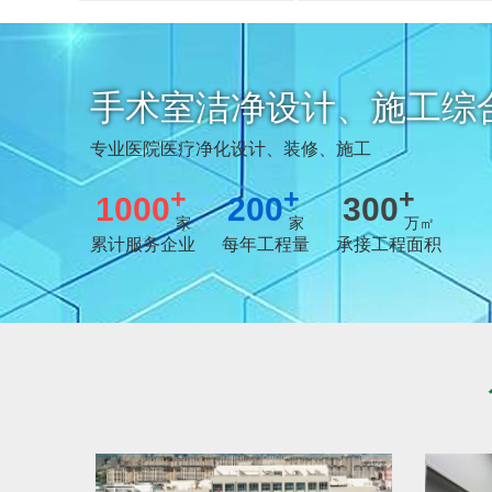
设计 / 施工
标准 / 检测
13年经验值得信赖
13年经验值得信赖
手术室洁净设计、施工综
专业医院医疗净化设计、装修、施工
+
+
+
1000
200
300
家
家
万㎡
累计服务企业
每年工程量
承接工程面积