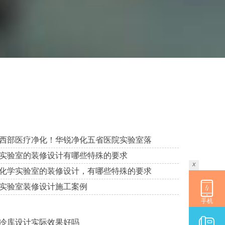
西部医疗净化！华锐净化五省医院实验室落
实验室的装修设计有哪些特殊的要求
x
化学实验室的装修设计，有哪些特殊的要求
实验室装修设计施工案例
手机
冷库设计实际效果好吗