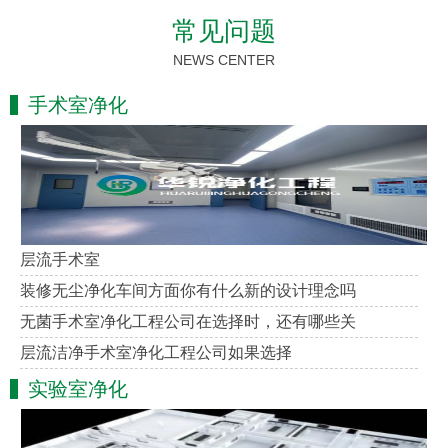
常见问题
NEWS CENTER
手术室净化
层流手术室
装修无尘净化车间方面你有什么新的设计理念吗
无菌手术室净化工程公司在选择时，还有哪些关
层流洁净手术室净化工程公司如果选择
实验室净化