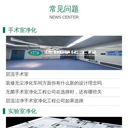
常见问题
NEWS CENTER
手术室净化
层流手术室
装修无尘净化车间方面你有什么新的设计理念吗
无菌手术室净化工程公司在选择时，还有哪些关
层流洁净手术室净化工程公司如果选择
实验室净化