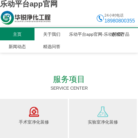
乐动平台app官网
24小时电话
18980800355
主页
关于我们
乐动平台app官网-乐动(中国)
配套产品
新闻动态
精选问答
服务项目
SERVICE CENTER
手术室净化装修
实验室净化装修