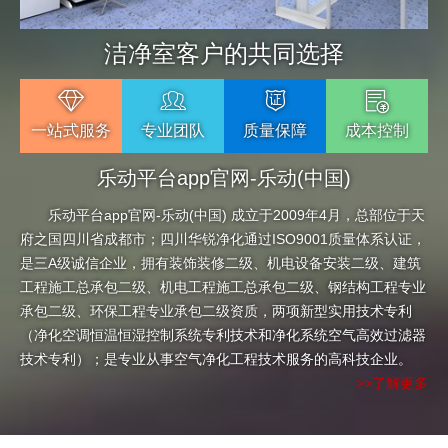
洁净室客户的共同选择
一站式服务
专业团队
质量保障
成本控制
乐动平台app官网-乐动(中国)
乐动平台app官网-乐动(中国) 成立于2009年4月，总部位于天
府之国四川省成都市；四川华锐净化通过ISO9001质量体系认证，
是三A级诚信企业，拥有装饰装修二级、机电设备安装二级、建筑
工程施工总承包二级、机电工程施工总承包二级、钢结构工程专业
承包二级、环保工程专业承包二级资质，两项新型实用技术专利
（净化空调恒温恒湿控制系统专利技术和净化系统空气高效过滤器
技术专利）；是专业从事空气净化工程技术服务的高科技企业。
>>了解更多