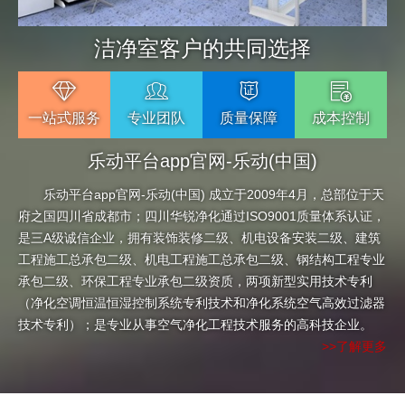
洁净室客户的共同选择
一站式服务
专业团队
质量保障
成本控制
乐动平台app官网-乐动(中国)
乐动平台app官网-乐动(中国) 成立于2009年4月，总部位于天
府之国四川省成都市；四川华锐净化通过ISO9001质量体系认证，
是三A级诚信企业，拥有装饰装修二级、机电设备安装二级、建筑
工程施工总承包二级、机电工程施工总承包二级、钢结构工程专业
承包二级、环保工程专业承包二级资质，两项新型实用技术专利
（净化空调恒温恒湿控制系统专利技术和净化系统空气高效过滤器
技术专利）；是专业从事空气净化工程技术服务的高科技企业。
>>了解更多