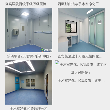
宜宾医院百级千级万级层流净化手术室装修施工竣工效果
西藏那曲洁净手术室净化工程装修进场施工
乐动平台app官网-乐动(中国)
宜宾某酒业十万级无菌间化验室签约进场施工
手术室净化、ICU装修「遂宁射洪人民医院」
手术室净化相关原理分析