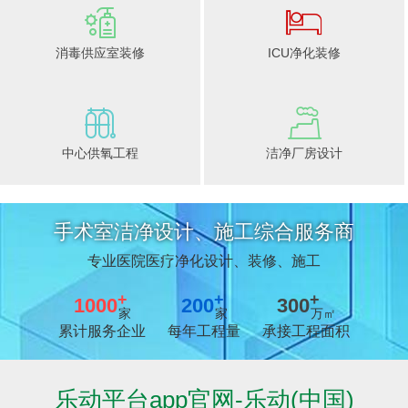
设计 / 施工
标准 / 检测
13年经验值得信赖
13年经验值得信赖
消毒供应室装修
ICU净化装修
安全 / 快速
设计 / 施工
13年经验值得信赖
13年经验值得信赖
中心供氧工程
洁净厂房设计
标准 / 检测
安全 / 快速
手术室洁净设计、施工综合服务商
13年经验值得信赖
13年经验值得信赖
专业医院医疗净化设计、装修、施工
+
+
+
1000
200
300
家
家
万㎡
累计服务企业
每年工程量
承接工程面积
乐动平台app官网-乐动(中国)