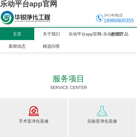
乐动平台app官网
24小时电话
18980800355
主页
关于我们
乐动平台app官网-乐动(中国)
配套产品
新闻动态
精选问答
服务项目
SERVICE CENTER
手术室净化装修
实验室净化装修