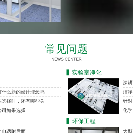
常见问题
NEWS CENTER
实验室净化
深耕
有什么新的设计理念吗
洁净
在选择时，还有哪些关
针对
公司如果选择
化学
环保工程
？电话附后面
大型