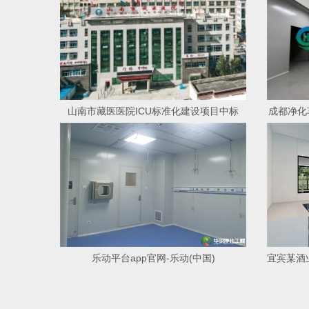
山南市藏医医院ICU标准化建设项目中标
成都净化
乐动平台app官网-乐动(中国)