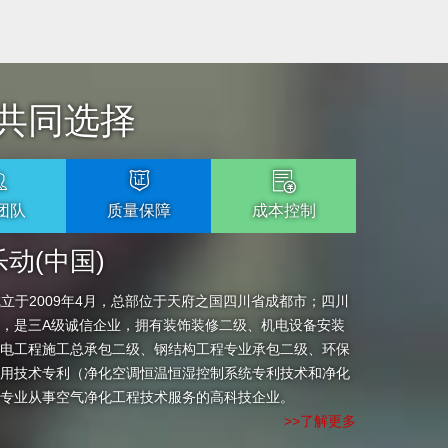
共同选择
团队
质量保障
成本控制
乐动(中国)
 成立于2009年4月，总部位于天府之国四川省成都市；四川
认证，是三A级诚信企业，拥有装饰装修二级、机电设备安装
电工程施工总承包二级、钢结构工程专业承包二级、环保
用技术专利（净化空调恒温恒湿控制系统专利技术和净化
专业从事空气净化工程技术服务的高科技企业。
>>了解更多