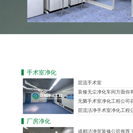
手术室净化
层流手术室
装修无尘净化车间方面你
无菌手术室净化工程公司
层流洁净手术室净化工程
厂房净化
成都洁净室装修公司推荐