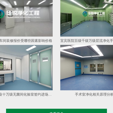
车间装修报价受哪些因素影响价格
宜宾某酒业十万级无菌间化验室签约进场施工
手术室净化相关原理分