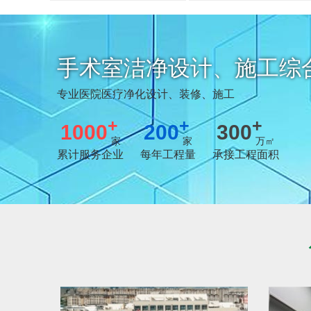
设计 / 施工
标准 / 检测
13年经验值得信赖
13年经验值得信赖
手术室洁净设计、施工综
专业医院医疗净化设计、装修、施工
+
+
+
1000
200
300
家
家
万㎡
累计服务企业
每年工程量
承接工程面积