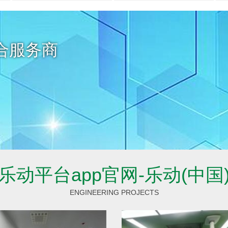
安全 / 快速
设计 / 施工
13年经验值得信赖
13年经验值得信赖
合服务商
乐动平台app官网-乐动(中国
ENGINEERING PROJECTS